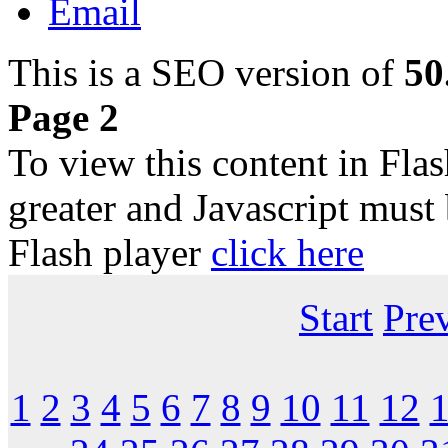
This is a SEO version of
50
Page 2
To view this content in Fla
greater and Javascript must
Flash player
click here
Start
Pre
1
2
3
4
5
6
7
8
9
10
11
12