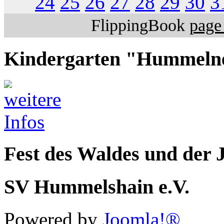
24
25
26
27
28
29
30
3
FlippingBook
page 
Kindergarten "Hummeln
Fest des Waldes und der 
SV Hummelshain e.V.
Powered by
Joomla!®