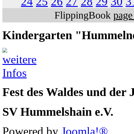
24
25
26
27
28
29
30
3
FlippingBook
page 
Kindergarten "Hummeln
Fest des Waldes und der 
SV Hummelshain e.V.
Powered by
Joomla!®