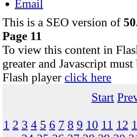
This is a SEO version of
50
Page 11
To view this content in Fla
greater and Javascript must
Flash player
click here
Start
Pre
1
2
3
4
5
6
7
8
9
10
11
12