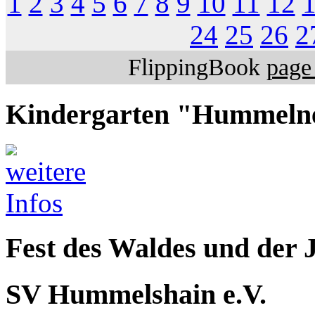
1
2
3
4
5
6
7
8
9
10
11
12
24
25
26
2
FlippingBook
page 
Kindergarten "Hummeln
Fest des Waldes und der 
SV Hummelshain e.V.